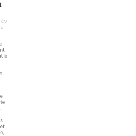
t
nés
du
ai-
ant
t le
x
de
rie
,
x
es
 et
é,