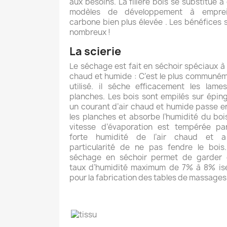
aux besoins. La filière bois se substitue à
modèles de développement à emprei
carbone bien plus élevée . Les bénéfices 
nombreux !
La scierie
Le séchage est fait en séchoir spéciaux à l
chaud et humide : C’est le plus communé
utilisé. il séche efficacement les lame
planches. Les bois sont empilés sur éping
un courant d’air chaud et humide passe e
les planches et absorbe l’humidité du bois
vitesse d’évaporation est tempérée pa
forte humidité de l’air chaud et a
particularité de ne pas fendre le bois
séchage en séchoir permet de garder 
taux d’humidité maximum de 7% à 8% is
pour la fabrication des tables de massages