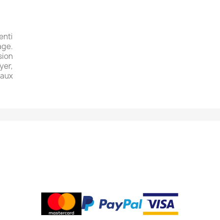
enti
age.
sion
yer,
 aux