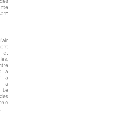
 des
nte
sont
’air
ment
s et
les,
ntre
. la
r la
 la
. Le
des
eale
.