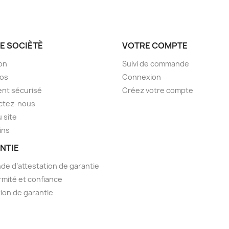
E SOCIÈTÈ
VOTRE COMPTE
son
Suivi de commande
pos
Connexion
nt sécurisé
Créez votre compte
ctez-nous
u site
ins
NTIE
e d’attestation de garantie
mité et confiance
ion de garantie