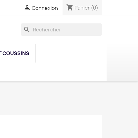
shopping_cart

Panier
(0)
Connexion
search
T COUSSINS