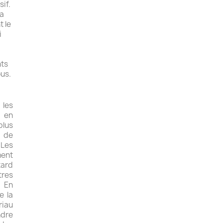
if.
la
 le
i
n
nts
ous.
 les
 en
plus
s de
 Les
ment
tard
tres
. En
e la
riau
ndre